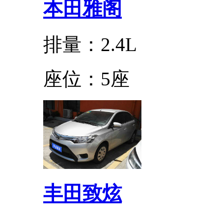
本田雅阁
排量：2.4L
座位：5座
丰田致炫