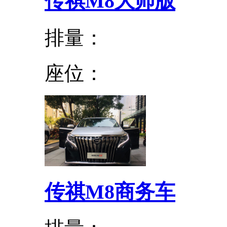
传祺M8大师版
排量：
座位：
传祺M8商务车