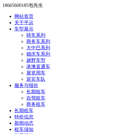
18665600185包先生
网站首页
关于平运
车型展示
轿车系列
商务车系列
大中巴系列
婚庆车系列
越野车型
港澳直通车
展览用车
迎宾车队
服务与报价
长期租车
自驾租车
商务租车
长期租车
特价信息
新闻动态
租车须知