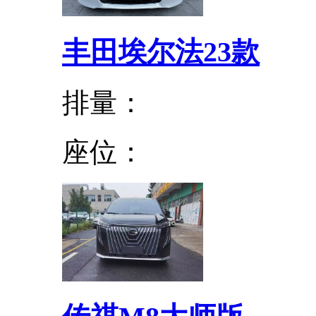
丰田埃尔法23款
排量：
座位：