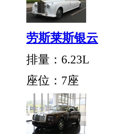
劳斯莱斯银云
排量：6.23L
座位：7座