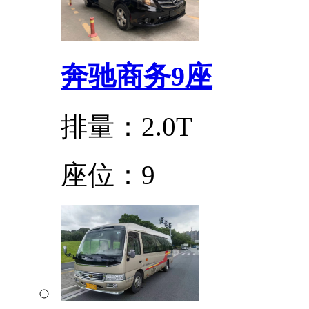
奔驰商务9座
排量：2.0T
座位：9