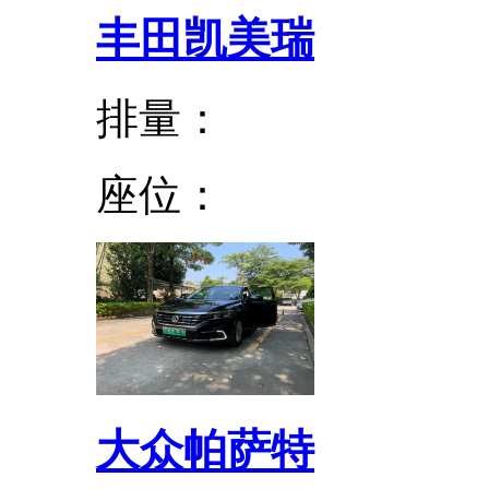
丰田凯美瑞
排量：
座位：
大众帕萨特