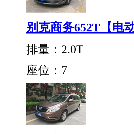
别克商务652T【电
排量：2.0T
座位：7