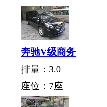
奔驰V级商务
排量：3.0
座位：7座