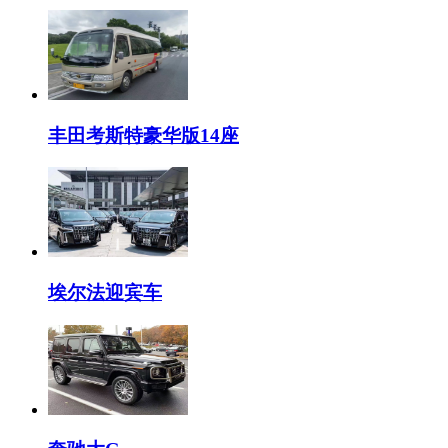
丰田考斯特豪华版14座
埃尔法迎宾车