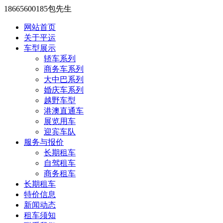
18665600185包先生
网站首页
关于平运
车型展示
轿车系列
商务车系列
大中巴系列
婚庆车系列
越野车型
港澳直通车
展览用车
迎宾车队
服务与报价
长期租车
自驾租车
商务租车
长期租车
特价信息
新闻动态
租车须知