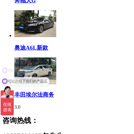
奔驰大G
奥迪A6L新款
可以介绍下你们的产品么
丰田埃尔法商务
3.0
咨询热线：