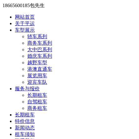
18665600185包先生
网站首页
关于平运
车型展示
轿车系列
商务车系列
大中巴系列
婚庆车系列
越野车型
港澳直通车
展览用车
迎宾车队
服务与报价
长期租车
自驾租车
商务租车
长期租车
特价信息
新闻动态
租车须知