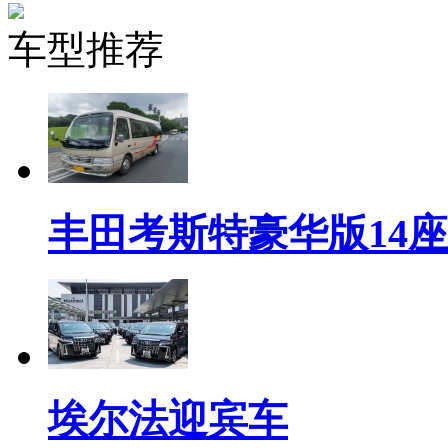
车型推荐
丰田考斯特豪华版14座
埃尔法迎宾车