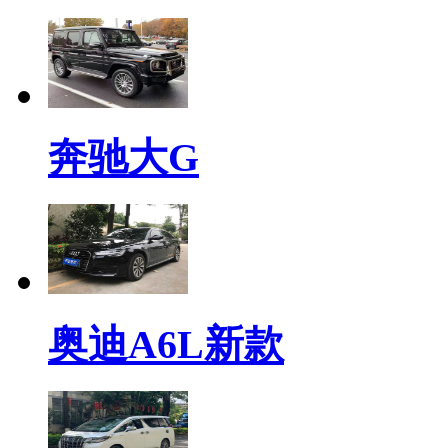
奔驰大G
奥迪A6L新款