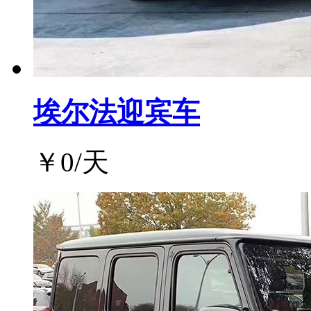
埃尔法迎宾车
￥
0
/天