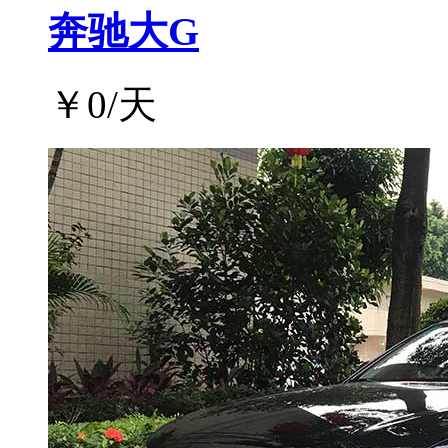
奔驰大G
￥
0
/天