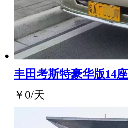
丰田考斯特豪华版14座
￥
0
/天