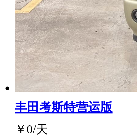
丰田考斯特营运版
￥
0
/天