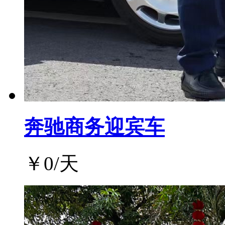
奔驰商务迎宾车
￥
0
/天