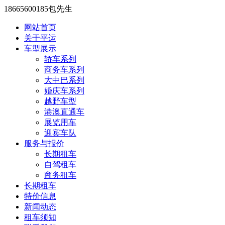
18665600185包先生
网站首页
关于平运
车型展示
轿车系列
商务车系列
大中巴系列
婚庆车系列
越野车型
港澳直通车
展览用车
迎宾车队
服务与报价
长期租车
自驾租车
商务租车
长期租车
特价信息
新闻动态
租车须知