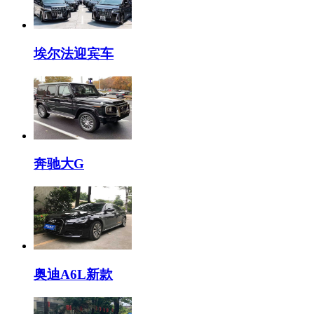
埃尔法迎宾车
奔驰大G
奥迪A6L新款