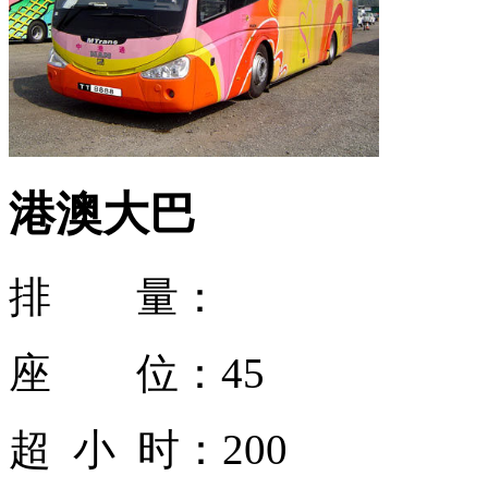
港澳大巴
排 量：
座 位：
45
超 小 时：
200