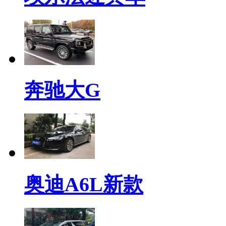
奔驰大G
奥迪A6L新款