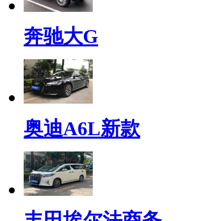
奔驰大G
奥迪A6L新款
丰田埃尔法商务