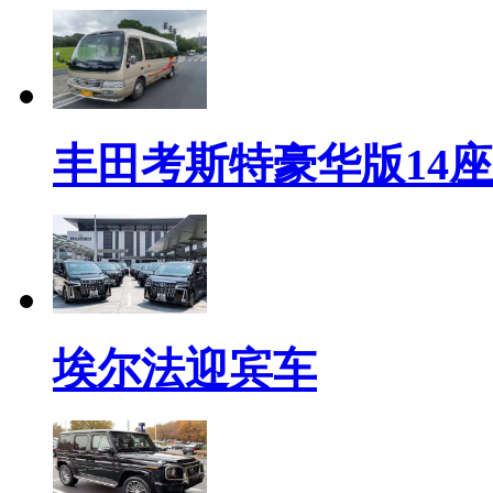
丰田考斯特豪华版14座
埃尔法迎宾车