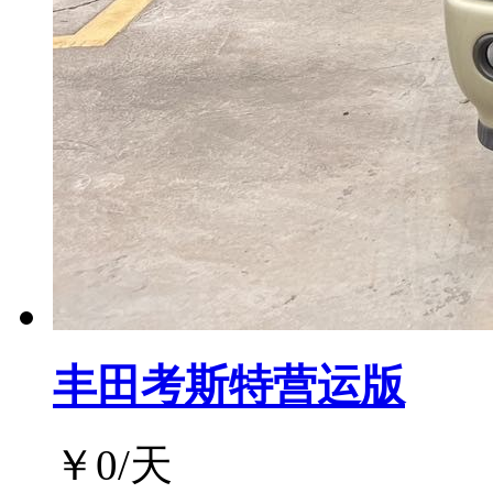
丰田考斯特营运版
￥
0
/天