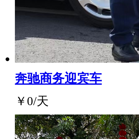
奔驰商务迎宾车
￥
0
/天