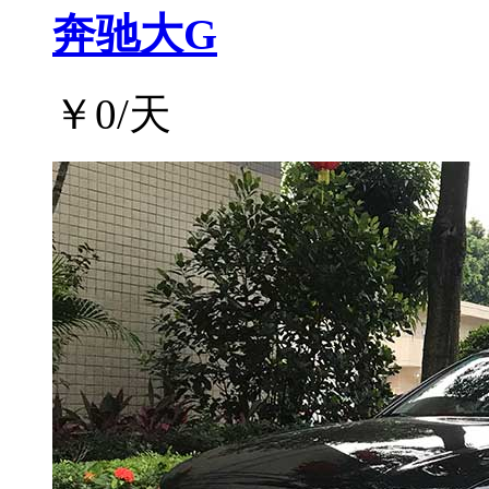
奔驰大G
￥
0
/天