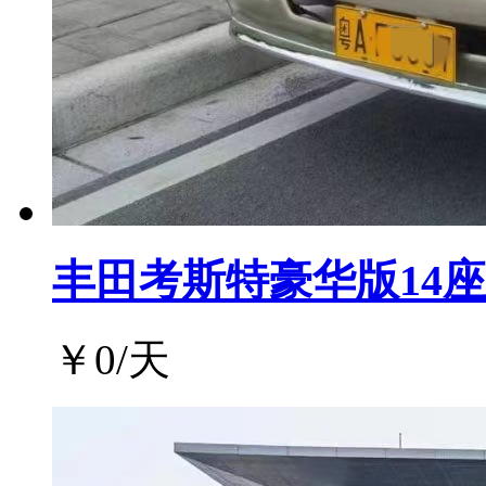
丰田考斯特豪华版14座
￥
0
/天